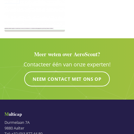
Meer weten over AeroScout?
Contacteer één van onze experten!
NEEM CONTACT MET ONS OP
Multicap
Durmelaan 7A
9880
Aalter
Tel:
+32 (0)3 877 44 80