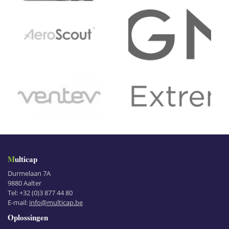
Multicap
Durmelaan 7A
9880
Aalter
Tel:
+32 (0)3 877 44 80
E-mail:
info@multicap.be
Oplossingen