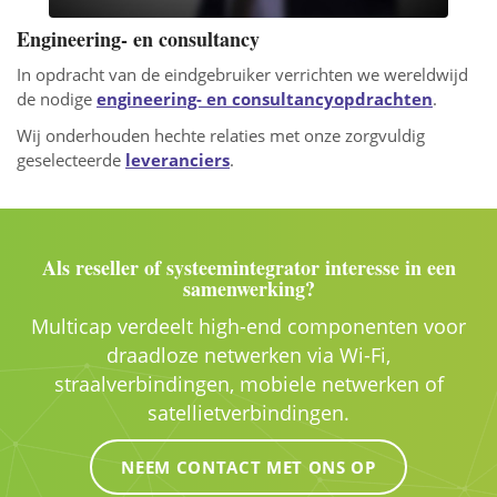
Engineering- en consultancy
In opdracht van de eindgebruiker verrichten we wereldwijd
de nodige
engineering- en consultancyopdrachten
.
Wij onderhouden hechte relaties met onze zorgvuldig
geselecteerde
leveranciers
.
Als reseller of systeemintegrator interesse in een
samenwerking?
Multicap verdeelt high-end componenten voor
draadloze netwerken via Wi-Fi,
straalverbindingen, mobiele netwerken of
satellietverbindingen.
NEEM CONTACT MET ONS OP