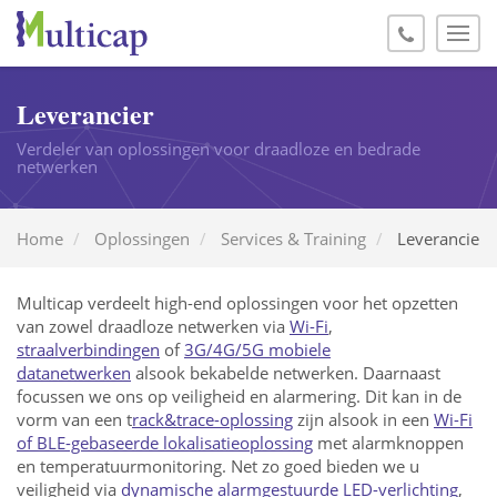
Leverancier
Verdeler van oplossingen voor draadloze en bedrade
netwerken
Home
Oplossingen
Services & Training
Leverancier
Multicap verdeelt high-end oplossingen voor het opzetten
van zowel draadloze netwerken via
Wi-Fi
,
straalverbindingen
of
3G/4G/5G mobiele
datanetwerken
alsook bekabelde netwerken. Daarnaast
focussen we ons op veiligheid en alarmering. Dit kan in de
vorm van een t
rack&trace-oplossing
zijn alsook in een
Wi-Fi
of BLE-gebaseerde lokalisatieoplossing
met alarmknoppen
en temperatuurmonitoring. Net zo goed bieden we u
veiligheid via
dynamische alarmgestuurde LED-verlichting
,